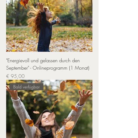
"Energievoll und gelassen durch den
September" - Onlineprogramm (1 Monat)
Preis
€ 95,00
Bald verfügbar