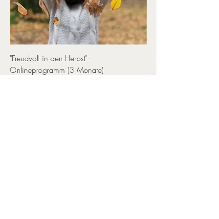
"Freudvoll in den Herbst" -
Onlineprogramm (3 Monate)
Standardpreis
Sale-Preis
€ 285,00
€ 260,00