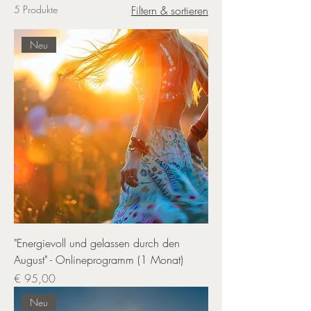
5 Produkte
Filtern & sortieren
Neu
"Energievoll und gelassen durch den
August" - Onlineprogramm (1 Monat)
Preis
€ 95,00
Neu