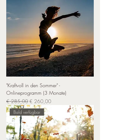
"Kraftvoll in den Sommer" -
Onlineprogramm (3 Monate)
Standardpreis
Sale-Preis
€ 285,00
€ 260,00
Bald verfügbar